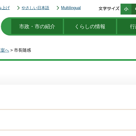
み上げ
やさしい日本語
Multilingual
市政・市の紹介
くらしの情報
行
長室へ
> 市長随感