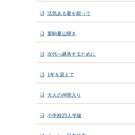
活気ある夏を願って
栗駒夏山開き
次代へ継承するために
1年を迎えて
大人の仲間入り
小学校25人学級