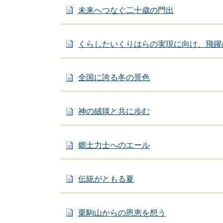
未来へつなぐ二十歳の門出
くらしたいくりはらの実現に向け、飛躍
全国に誇る冬の景色
神の絨毯と共に歩む
郷土力士へのエール
伝統がともる夏
栗駒山からの恩恵を想う