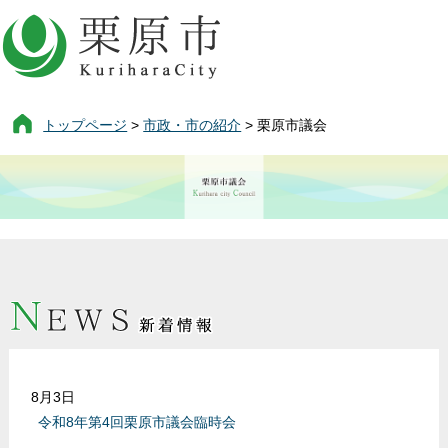
トップページ
>
市政・市の紹介
> 栗原市議会
栗
原
市
栗
議
原
会
市
議
会
8月3日
令和8年第4回栗原市議会臨時会