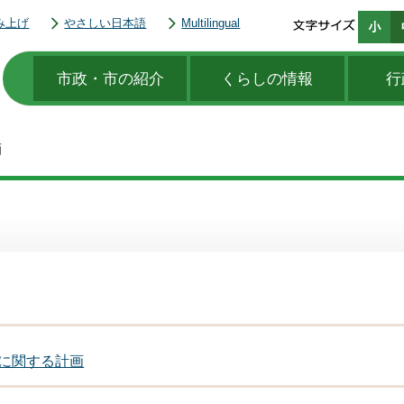
み上げ
やさしい日本語
Multilingual
市政・市の紹介
くらしの情報
行
画
に関する計画