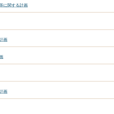
等に関する計画
計画
画
計画