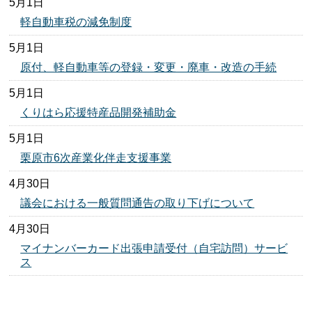
5月1日
軽自動車税の減免制度
5月1日
原付、軽自動車等の登録・変更・廃車・改造の手続
5月1日
くりはら応援特産品開発補助金
5月1日
栗原市6次産業化伴走支援事業
4月30日
議会における一般質問通告の取り下げについて
4月30日
マイナンバーカード出張申請受付（自宅訪問）サービ
ス