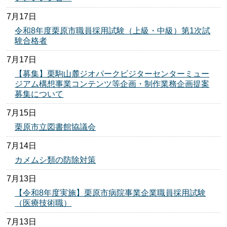
7月17日
令和8年度栗原市職員採用試験（上級・中級）第1次試
験合格者
7月17日
【募集】栗駒山麓ジオパークビジターセンターミュー
ジアム構想事業コンテンツ等企画・制作業務企画提案
募集について
7月15日
栗原市立図書館協議会
7月14日
カメムシ類の防除対策
7月13日
【令和8年度実施】栗原市病院事業企業職員採用試験
（医療技術職）
7月13日