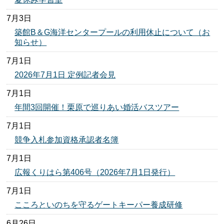
7月3日
築館B＆G海洋センタープールの利用休止について（お
知らせ）
7月1日
2026年7月1日 定例記者会見
7月1日
年間3回開催！栗原で巡りあい婚活バスツアー
7月1日
競争入札参加資格承認者名簿
7月1日
広報くりはら第406号（2026年7月1日発行）
7月1日
こころといのちを守るゲートキーパー養成研修
6月26日