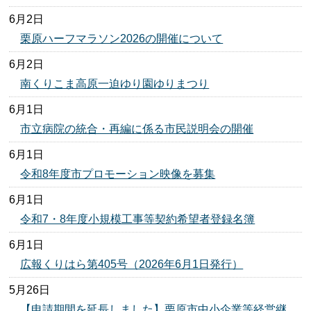
6月2日
栗原ハーフマラソン2026の開催について
6月2日
南くりこま高原一迫ゆり園ゆりまつり
6月1日
市立病院の統合・再編に係る市民説明会の開催
6月1日
令和8年度市プロモーション映像を募集
6月1日
令和7・8年度小規模工事等契約希望者登録名簿
6月1日
広報くりはら第405号（2026年6月1日発行）
5月26日
【申請期間を延長しました】栗原市中小企業等経営継