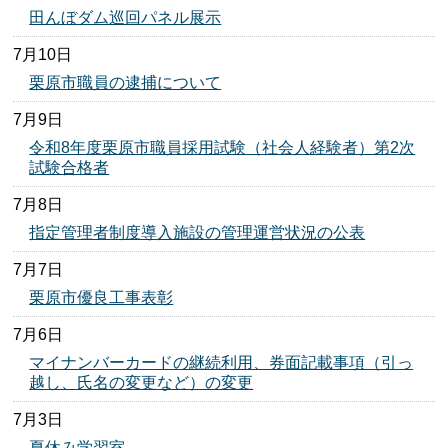
田んぼダム巡回パネル展示
7月10日
栗原市職員の逮捕について
7月9日
令和8年度栗原市職員採用試験（社会人経験者）第2次
試験合格者
7月8日
指定管理者制度導入施設の管理運営状況の公表
7月7日
栗原市優良工事表彰
7月6日
マイナンバーカードの継続利用、券面記載事項（引っ
越し、氏名の変更など）の変更
7月3日
夏休み学習室