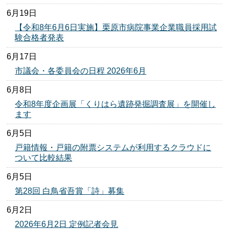
6月19日
【令和8年6月6日実施】栗原市病院事業企業職員採用試
験合格者発表
6月17日
市議会・各委員会の日程 2026年6月
6月8日
令和8年度企画展「くりはら遺跡発掘調査展」を開催し
ます
6月5日
戸籍情報・戸籍の附票システムが利用するクラウドに
ついて比較結果
6月5日
第28回 白鳥省吾賞「詩」募集
6月2日
2026年6月2日 定例記者会見