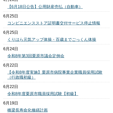
【6月18日公告】公用財産売払（自動車）
6月25日
コンビニエンスストア証明書交付サービス停止情報
6月25日
くりはら元気アップ体操・百歳までごっくん体操
6月24日
令和8年第3回栗原市議会定例会
6月22日
【令和8年度実施】栗原市病院事業企業職員採用試験
（行政職初級）
6月22日
令和8年度栗原市職員採用試験【初級】
6月19日
橋梁長寿命化修繕計画