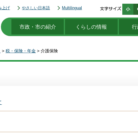
み上げ
やさしい日本語
Multilingual
市政・市の紹介
くらしの情報
行
き
>
税・保険・年金
> 介護保険
て