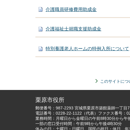
介護職員研修費用助成金
介護福祉士就職支援助成金
特別養護老人ホームの特例入所について
このサイトにつ
栗原市役所
郵便番号：987-2293 宮城県栗原市築館薬師一丁目
電話番号：
0228-22-1122
（代表）ファクス番号：022
業務時間：月曜日から金曜日の午前8時30分から午後
一部の窓口受付時間：午前9時から午後4時30分
休みの日：土曜日・日曜日、国民の祝日・休日、年末