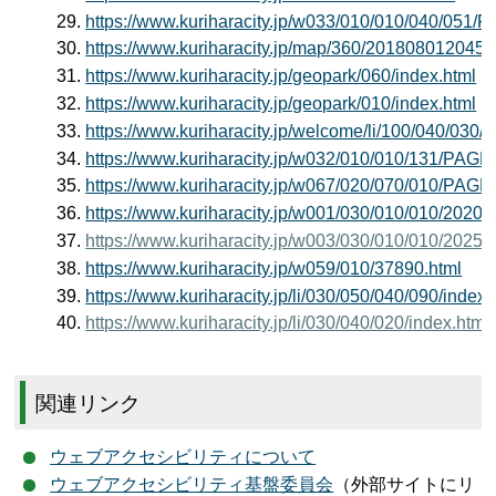
https://www.kuriharacity.jp/w033/010/010/040/05
https://www.kuriharacity.jp/map/360/2018080120450
https://www.kuriharacity.jp/geopark/060/index.html
https://www.kuriharacity.jp/geopark/010/index.html
https://www.kuriharacity.jp/welcome/li/100/040/030/i
https://www.kuriharacity.jp/w032/010/010/131/PA
https://www.kuriharacity.jp/w067/020/070/010/PA
https://www.kuriharacity.jp/w001/030/010/010/2
https://www.kuriharacity.jp/w003/030/010/010/2
https://www.kuriharacity.jp/w059/010/37890.html
https://www.kuriharacity.jp/li/030/050/040/090/index.
https://www.kuriharacity.jp/li/030/040/020/index.html
関連リンク
ウェブアクセシビリティについて
ウェブアクセシビリティ基盤委員会
（外部サイトにリ