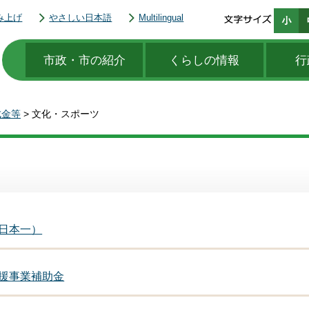
み上げ
やさしい日本語
Multilingual
市政・市の紹介
くらしの情報
行
成金等
> 文化・スポーツ
日本一）
援事業補助金