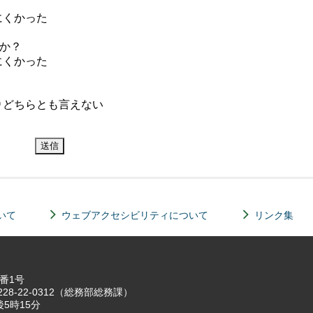
にくかった
か？
にくかった
どちらとも言えない
いて
ウェブアクセシビリティについて
リンク集
7番1号
8-22-0312（総務部総務課）
5時15分