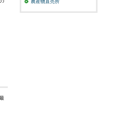
の
農産物直売所
最