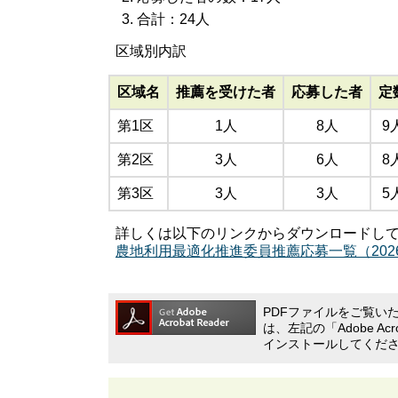
合計：24人
区域別内訳
区域名
推薦を受けた者
応募した者
定
第1区
1人
8人
9
第2区
3人
6人
8
第3区
3人
3人
5
詳しくは以下のリンクからダウンロードし
農地利用最適化推進委員推薦応募一覧（2026
PDFファイルをご覧いただ
は、左記の「Adobe A
インストールしてくだ