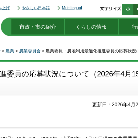
み上げ
やさしい日本語
Multilingual
市政・市の紹介
くらしの情報
行
者
>
農業
>
農業委員会
> 農業委員・農地利用最適化推進委員の応募状況に
委員の応募状況について（2026年4月1
更新日：2026年4月