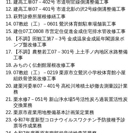
建高工単07－402号 市道明官線側溝整備工事
建高工単07－401号 市道北影の沢2号線側溝整備工事
萩野診療所屋根修繕工事
07教総（工）－0601 鶯沢体育館駐車場舗装工事
建住07工0808 市営定住促進金成住宅排水管改修工事
【不調】田観工第7－3号 金成温泉金成延年閣源泉ポ
ンプ盤改修工事
【不調】農整若工07－301号 上土手ノ内地区水路整備
工事
みちのく伝創館屋根改修工事
07教総（工）－0219 栗原市立鶯沢小学校体育館小屋
組鉄骨塗装改修工事
建栗河委単07－401号 高松川堆積土砂撤去測量設計業
務
栗水修7－051号 新山浄水場5号活性炭ろ過装置活性炭
交換業務
栗原市産業用地整備基本計画策定業務
令和7年度新型コロナウイルスワクチン予防接種予診
票等作成業務