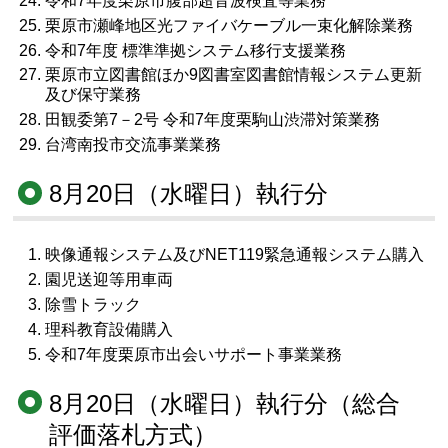
令和7年度栗原市腹部超音波検査等業務
栗原市瀬峰地区光ファイバケーブル一束化解除業務
令和7年度 標準準拠システム移行支援業務
栗原市立図書館ほか9図書室図書館情報システム更新
及び保守業務
田観委第7－2号 令和7年度栗駒山渋滞対策業務
台湾南投市交流事業業務
8月20日（水曜日）執行分
映像通報システム及びNET119緊急通報システム購入
園児送迎等用車両
除雪トラック
理科教育設備購入
令和7年度栗原市出会いサポート事業業務
8月20日（水曜日）執行分（総合
評価落札方式）