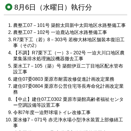
8月6日（水曜日）執行分
農整工07－101号 築館太田新中太田地区水路整備工事
農整工07－102号 一迫鹿込地区水路整備工事
R7栗下工（若）8－303号 若柳大林地区舗装本復旧工
事（その2）
【不調】R7栗下工（一）3－202号 一迫大川口地区農
業集落排水処理施設機器撤去工事
栗水工7－105（築）号 築館伊豆二丁目地区配水管布
設工事
建住07委0803 栗原市耐震改修促進計画改定業務
建住07委0804 栗原市公営住宅等長寿命化計画改定業
務
【中止】建住07工0302 栗原市築館高齢者福祉センタ
ー空調設備等設置工事
令和7年度一迫野球場トイレ改修工事
栗水修7－071号 赤児浄水場小型浄水装置上部修繕工
事