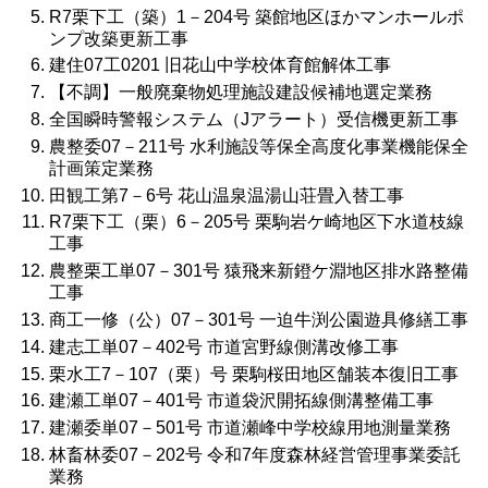
R7栗下工（築）1－204号 築館地区ほかマンホールポ
ンプ改築更新工事
建住07工0201 旧花山中学校体育館解体工事
【不調】一般廃棄物処理施設建設候補地選定業務
全国瞬時警報システム（Jアラート）受信機更新工事
農整委07－211号 水利施設等保全高度化事業機能保全
計画策定業務
田観工第7－6号 花山温泉温湯山荘畳入替工事
R7栗下工（栗）6－205号 栗駒岩ケ崎地区下水道枝線
工事
農整栗工単07－301号 猿飛来新鐙ケ淵地区排水路整備
工事
商工一修（公）07－301号 一迫牛渕公園遊具修繕工事
建志工単07－402号 市道宮野線側溝改修工事
栗水工7－107（栗）号 栗駒桜田地区舗装本復旧工事
建瀬工単07－401号 市道袋沢開拓線側溝整備工事
建瀬委単07－501号 市道瀬峰中学校線用地測量業務
林畜林委07－202号 令和7年度森林経営管理事業委託
業務