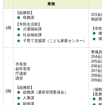
東側
【総務部】
101会
税務課
相談室
【市民生活部】
1階
【市民
介護福祉課
健
社会福祉課
環
子育て支援課（こども家庭センター）
警備員
204会
205会
市長室
206会
副市長室
207会
庁議室
208会
講堂
209会
【総務部】
（築館
2階
総務課（選挙管理委員会）
【産業
人事課
農
財政課
林