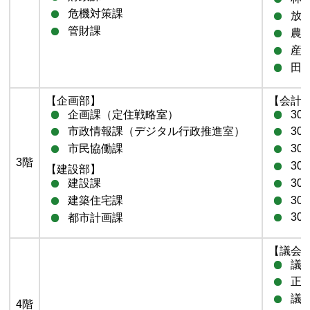
危機対策課
放
管財課
農
産
田
【企画部】
【会計
企画課（定住戦略室）
30
市政情報課（デジタル行政推進室）
30
市民協働課
30
3階
30
【建設部】
30
建設課
30
建築住宅課
30
都市計画課
【議会
議
正
議
4階