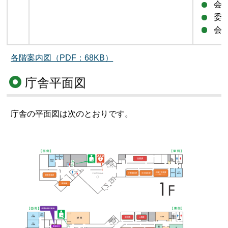
会
委
会
各階案内図（PDF：68KB）
庁舎平面図
庁舎の平面図は次のとおりです。