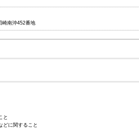
崎南沖452番地
こと
などに関すること