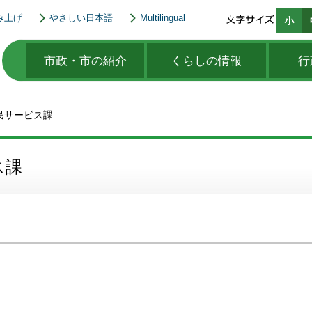
み上げ
やさしい日本語
Multilingual
市政・市の紹介
くらしの情報
行
民サービス課
ス課