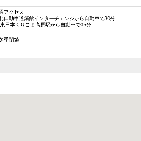
通アクセス
北自動車道築館インターチェンジから自動車で30分
R東日本くりこま高原駅から自動車で35分
月冬季閉鎖