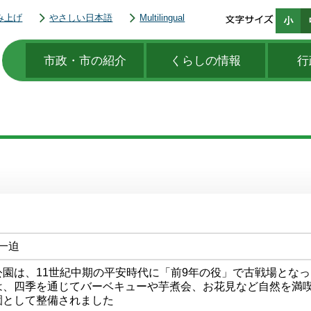
み上げ
やさしい日本語
Multilingual
市政・市の紹介
くらしの情報
行
一迫
公園は、11世紀中期の平安時代に「前9年の役」で古戦場とな
は、四季を通じてバーベキューや芋煮会、お花見など自然を満
園として整備されました