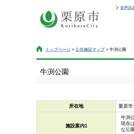
音声読
トップページ
>
公共施設マップ
> 牛渕公園
牛渕公園
所在地
栗原市
牛渕
現在
施設案内1
な公