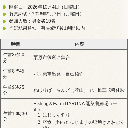
開催日：2026年10月4日（日曜日）
募集締切：2026年9月7日（月曜日）
参加人数：男女各10名
当選結果通知：募集締切後1週間以内
時間
内容
午前8時20
栗原市役所に集合
分
午前8時45
バス乗車出発、自己紹介
分
午前9時25
ねほりばーらんど（花山）で、椎茸収穫体験
分
Fishing＆Farm HARUNA 遥菜養鱒場（一
迫）
午前10時30
にじます釣り
分
昼食（釣ったにじますの塩焼きとおむす
び）