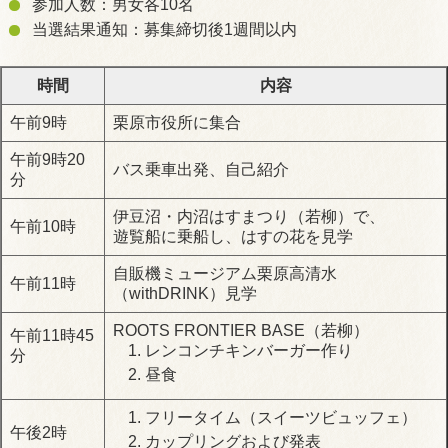
参加人数：男女各10名
当選結果通知：募集締切後1週間以内
時間
内容
午前9時
栗原市役所に集合
午前9時20
バス乗車出発、自己紹介
分
伊豆沼・内沼はすまつり（若柳）で、
午前10時
遊覧船に乗船し、はすの花を見学
自販機ミュージアム栗原高清水
午前11時
（withDRINK）見学
ROOTS FRONTIER BASE（若柳）
午前11時45
レンコンチキンバーガー作り
分
昼食
フリータイム（スイーツビュッフェ）
午後2時
カップリングおよび発表