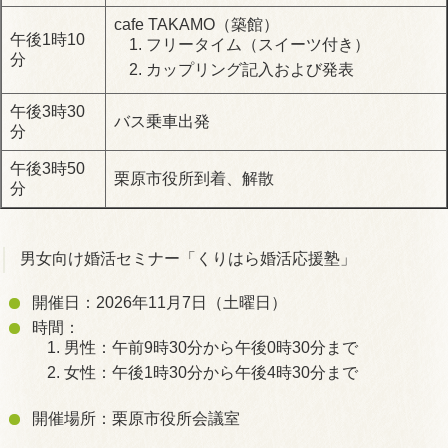
cafe TAKAMO（築館）
午後1時10
フリータイム（スイーツ付き）
分
カップリング記入および発表
午後3時30
バス乗車出発
分
午後3時50
栗原市役所到着、解散
分
男女向け婚活セミナー「くりはら婚活応援塾」
開催日：2026年11月7日（土曜日）
時間：
男性：午前9時30分から午後0時30分まで
女性：午後1時30分から午後4時30分まで
開催場所：栗原市役所会議室