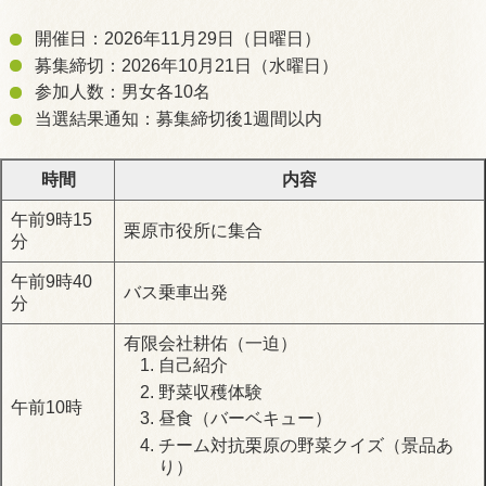
開催日：2026年11月29日（日曜日）
募集締切：2026年10月21日（水曜日）
参加人数：男女各10名
当選結果通知：募集締切後1週間以内
時間
内容
午前9時15
栗原市役所に集合
分
午前9時40
バス乗車出発
分
有限会社耕佑（一迫）
自己紹介
野菜収穫体験
午前10時
昼食（バーベキュー）
チーム対抗栗原の野菜クイズ（景品あ
り）