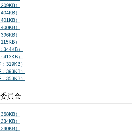
209KB）
404KB）
401KB）
400KB）
396KB）
115KB）
：344KB）
：413KB）
F：319KB）
F：393KB）
F：353KB）
育委員会
368KB）
334KB）
340KB）