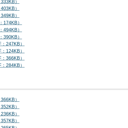
333KB）
403KB）
349KB）
：174KB）
：494KB）
：390KB）
F：247KB）
F：124KB）
F：366KB）
F：284KB）
366KB）
352KB）
236KB）
357KB）
265KB）