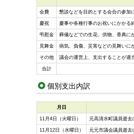
会費
懇談などを目的とする会合の参加
慶祝
慶事や各種行事のお祝いにかかる
弔慰金
葬儀などでの生花、供物、香典に
見舞金
病気、負傷、災害などの見舞いに
その他
議会の運営上、支出することが適
合計
個別支出内訳
月日
11月4日（火曜日）
元高清水町議員逝去
11月12日（水曜日）
元元市議会議員逝去