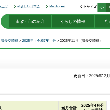
み上げ
やさしい日本語
Multilingual
市政・市の紹介
くらしの情報
行
>
議長交際費
>
2025年（令和7年）分
> 2025年11月（議長交際費）
更新日：2025年12
2025年4月分
訳
当月合計