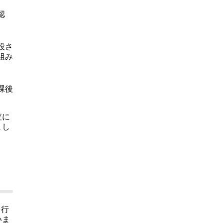
認
設さ
組み
課後
査に
まし
を行
いま