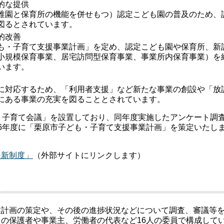
的な提供
稚園と保育所の機能を併せもつ）認定こども園の普及のため、
図るとされています。
的改善
も・子育て支援事業計画」を定め、認定こども園や保育所、新
小規模保育事業、居宅訪問型保育事業、事業所内保育事業）を
います。
に対応するため、「利用者支援」など新たな事業の創設や「放
にある事業の充実を図ることとされています。
・子育て会議」を設置しており、同年度実施したアンケート調
6年度に「栗原市子ども・子育て支援事業計画」を策定いたし
援新制度」
（外部サイトにリンクします）
議
業計画の策定や、その後の進捗状況などについて調査、審議等
の保護者や事業主、労働者の代表など16人の委員で構成して