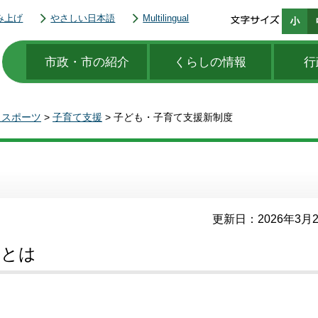
み上げ
やさしい日本語
Multilingual
市政・市の紹介
くらしの情報
行
・スポーツ
>
子育て支援
> 子ども・子育て支援新制度
更新日：2026年3月
度とは