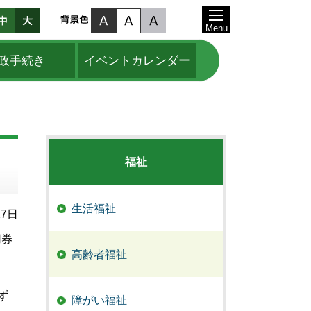
Menu
政手続き
イベントカレンダー
福祉
生活福祉
27日
用券
高齢者福祉
ず
障がい福祉