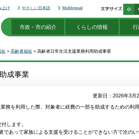
み上げ
やさしい日本語
Multilingual
市政・市の紹介
くらしの情報
行
福祉
>
高齢者福祉
> 高齢者日常生活支援業務利用助成事業
助成事業
更新日：2026年3月
援業務を利用した際、対象者に経費の一部を助成するための利
交付します。
齢者であって家族による支援を受けることができない方で次のい