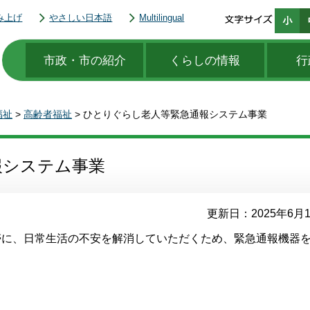
み上げ
やさしい日本語
Multilingual
市政・市の紹介
くらしの情報
行
福祉
>
高齢者福祉
> ひとりぐらし老人等緊急通報システム事業
報システム事業
更新日：2025年6月
帯に、日常生活の不安を解消していただくため、緊急通報機器