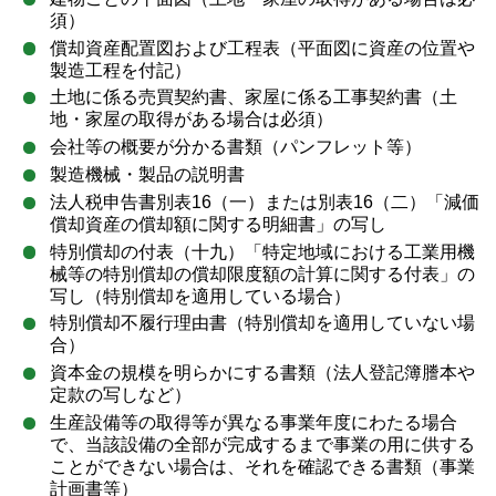
須）
償却資産配置図および工程表（平面図に資産の位置や
製造工程を付記）
土地に係る売買契約書、家屋に係る工事契約書（土
地・家屋の取得がある場合は必須）
会社等の概要が分かる書類（パンフレット等）
製造機械・製品の説明書
法人税申告書別表16（一）または別表16（二）「減価
償却資産の償却額に関する明細書」の写し
特別償却の付表（十九）「特定地域における工業用機
械等の特別償却の償却限度額の計算に関する付表」の
写し（特別償却を適用している場合）
特別償却不履行理由書（特別償却を適用していない場
合）
資本金の規模を明らかにする書類（法人登記簿謄本や
定款の写しなど）
生産設備等の取得等が異なる事業年度にわたる場合
で、当該設備の全部が完成するまで事業の用に供する
ことができない場合は、それを確認できる書類（事業
計画書等）