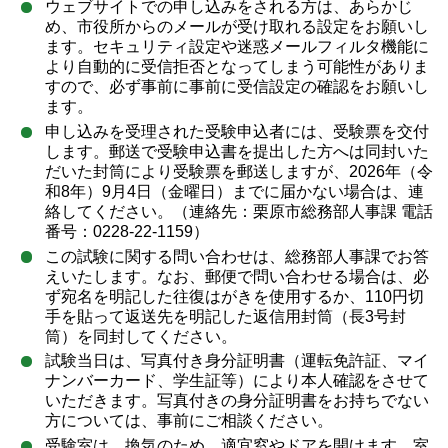
ウェブサイトでの申し込みをされる方は、あらかじ
め、市役所からのメールが受け取れる設定をお願いし
ます。セキュリティ設定や迷惑メールフィルタ機能に
より自動的に受信拒否となってしまう可能性がありま
すので、必ず事前に事前に受信設定の確認をお願いし
ます。
申し込みを受理された受験申込者には、受験票を交付
します。郵送で受験申込書を提出した方へは同封いた
だいた封筒により受験票を郵送しますが、2026年（令
和8年）9月4日（金曜日）までに届かない場合は、連
絡してください。（連絡先：栗原市総務部人事課 電話
番号：0228-22-1159）
この試験に関する問い合わせは、総務部人事課でお答
えいたします。なお、郵便で問い合わせる場合は、必
ず宛名を明記した往復はがきを使用するか、110円切
手を貼って返送先を明記した返信用封筒（長3号封
筒）を同封してください。
試験当日は、写真付き身分証明書（運転免許証、マイ
ナンバーカード、学生証等）により本人確認をさせて
いただきます。写真付きの身分証明書をお持ちでない
方については、事前にご相談ください。
受験室は、換気のため、適宜窓やドアを開けます。室