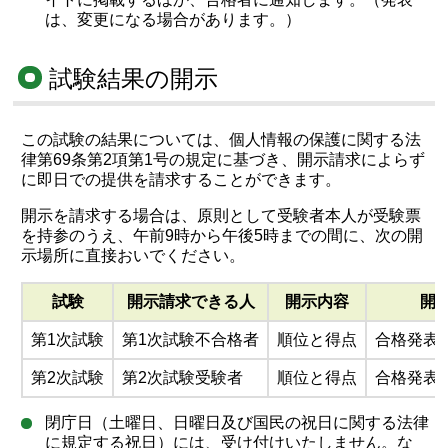
は、変更になる場合があります。）
試験結果の開示
この試験の結果については、個人情報の保護に関する法
律第69条第2項第1号の規定に基づき、開示請求によらず
に即日での提供を請求することができます。
開示を請求する場合は、原則として受験者本人が受験票
を持参のうえ、午前9時から午後5時までの間に、次の開
示場所に直接おいでください。
試験
開示請求できる人
開示内容
開
第1次試験
第1次試験不合格者
順位と得点
合格発表
第2次試験
第2次試験受験者
順位と得点
合格発表
閉庁日（土曜日、日曜日及び国民の祝日に関する法律
に規定する祝日）には、受け付けいたしません。な