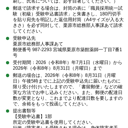
刷し、氏名については、必ず自署してください。）
郵送で請求する場合は、封筒の表に「職員採用統一試
験（初級）受験申込書請求」と朱書きし、180円切手
を貼り宛先を明記した返信用封筒（A4サイズが入る大
きさ）を必ず同封して、栗原市総務部人事課あて請求
してください。
受験申込先
栗原市総務部人事課あて
郵便番号 987-2293 宮城県栗原市築館薬師一丁目7番1
号
受付期間：2026（令和8年）年7月1日（水曜日）から
2026年（令和8年）8月31日（月曜日）まで
郵送の場合は、2026年（令和8年）8月31日（月曜
日）午後5時までに上記の受験申込先に届いたものに
限り受け付けいたしますので、「書留郵便」などの確
実な方法でお申し込みください。また、郵便の配達日
数が変更となり、これまでより配達日数を要しますの
で、余裕をもって投函してください。
提出書類等
【受験申込書】1部
所定の受験申込書を使用してください。
行政（障害者）を受験される場合は、身体障害者手