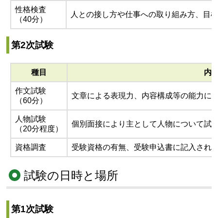
性格検査
人との接し方や仕事への取り組み方、目
（40分）
第2次試験
種目
内
作文試験
文章による表現力、内容構成等の能力に
（60分）
人物試験
個別面接により主として人物について試
（20分程度）
資格調査
受験資格の有無、受験申込書に記入され
試験の日時と場所
第1次試験