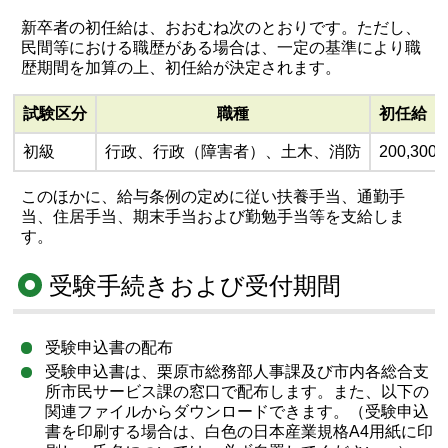
新卒者の初任給は、おおむね次のとおりです。ただし、
民間等における職歴がある場合は、一定の基準により職
歴期間を加算の上、初任給が決定されます。
試験区分
職種
初任給（
初級
行政、行政（障害者）、土木、消防
200,300
このほかに、給与条例の定めに従い扶養手当、通勤手
当、住居手当、期末手当および勤勉手当等を支給しま
す。
受験手続きおよび受付期間
受験申込書の配布
受験申込書は、栗原市総務部人事課及び市内各総合支
所市民サービス課の窓口で配布します。また、以下の
関連ファイルからダウンロードできます。（受験申込
書を印刷する場合は、白色の日本産業規格A4用紙に印